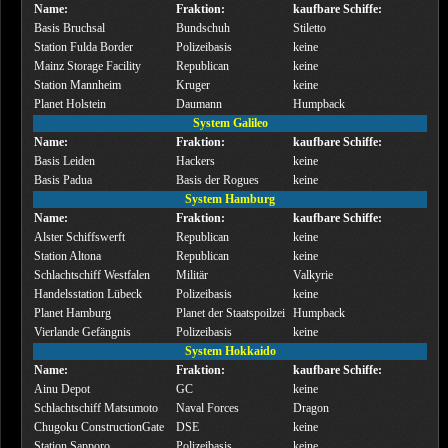
Name:
Fraktion:
kaufbare Schiffe:
Basis Bruchsal
Bundschuh
Stiletto
Station Fulda Border
Polizeibasis
keine
Mainz Storage Facility
Republican
keine
Station Mannheim
Kruger
keine
Planet Holstein
Daumann
Humpback
System Galileo
Name:
Fraktion:
kaufbare Schiffe:
Basis Leiden
Hackers
keine
Basis Padua
Basis der Rogues
keine
System Hamburg
Name:
Fraktion:
kaufbare Schiffe:
Alster Schiffswerft
Republican
keine
Station Altona
Republican
keine
Schlachtschiff Westfalen
Militär
Valkyrie
Handelsstation Lübeck
Polizeibasis
keine
Planet Hamburg
Planet der Staatspoilzei
Humpback
Vierlande Gefängnis
Polizeibasis
keine
System Hokkaido
Name:
Fraktion:
kaufbare Schiffe:
Ainu Depot
GC
keine
Schlachtschiff Matsumoto
Naval Forces
Dragon
Chugoku ConstructionGate
DSE
keine
Station Sapporo
Polizeibasis
keine