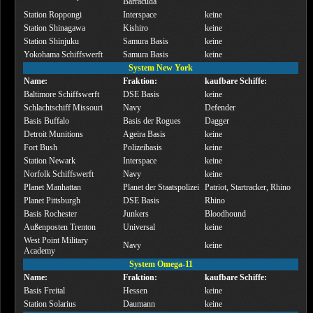
Barracuda
Station Roppongi
Interspace
keine
Station Shinagawa
Kishiro
keine
Station Shinjuku
Samura Basis
keine
Yokohama Schiffswerft
Samura Basis
keine
System New York
Name:
Fraktion:
kaufbare Schiffe:
Baltimore Schiffswerft
DSE Basis
keine
Schlachtschiff Missouri
Navy
Defender
Basis Buffalo
Basis der Rogues
Dagger
Detroit Munitions
Ageira Basis
keine
Fort Bush
Polizeibasis
keine
Station Newark
Interspace
keine
Norfolk Schiffswerft
Navy
keine
Planet Manhattan
Planet der Staatspolizei
Patriot, Startracker, Rhino
Planet Pittsburgh
DSE Basis
Rhino
Basis Rochester
Junkers
Bloodhound
Außenposten Trenton
Universal
keine
West Point Military
Navy
keine
Academy
System Omega-11
Name:
Fraktion:
kaufbare Schiffe:
Basis Freital
Hessen
keine
Station Solarius
Daumann
keine