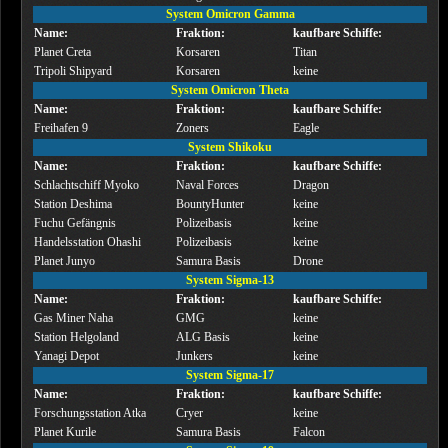
System Omicron Gamma
Name:
Fraktion:
kaufbare Schiffe:
Planet Creta
Korsaren
Titan
Tripoli Shipyard
Korsaren
keine
System Omicron Theta
Name:
Fraktion:
kaufbare Schiffe:
Freihafen 9
Zoners
Eagle
System Shikoku
Name:
Fraktion:
kaufbare Schiffe:
Schlachtschiff Myoko
Naval Forces
Dragon
Station Deshima
BountyHunter
keine
Fuchu Gefängnis
Polizeibasis
keine
Handelsstation Ohashi
Polizeibasis
keine
Planet Junyo
Samura Basis
Drone
System Sigma-13
Name:
Fraktion:
kaufbare Schiffe:
Gas Miner Naha
GMG
keine
Station Helgoland
ALG Basis
keine
Yanagi Depot
Junkers
keine
System Sigma-17
Name:
Fraktion:
kaufbare Schiffe:
Forschungsstation Atka
Cryer
keine
Planet Kurile
Samura Basis
Falcon