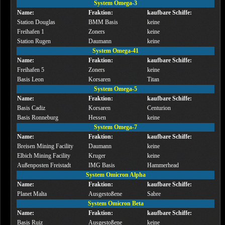
System Omega-3
Name:
Fraktion:
kaufbare Schiffe:
Station Douglas
BMM Basis
keine
Freihafen 1
Zoners
keine
Station Rugen
Daumann
keine
System Omega-41
Name:
Fraktion:
kaufbare Schiffe:
Freihafen 5
Zoners
keine
Basis Leon
Korsaren
Titan
System Omega-5
Name:
Fraktion:
kaufbare Schiffe:
Basis Cadiz
Korsaren
Centurion
Basis Ronneburg
Hessen
keine
System Omega-7
Name:
Fraktion:
kaufbare Schiffe:
Breisen Mining Facility
Daumann
keine
Elbich Mining Facility
Kruger
keine
Außenposten Freistadt
IMG Basis
Hammerhead
System Omicron Alpha
Name:
Fraktion:
kaufbare Schiffe:
Planet Malta
Ausgestoßene
Sabre
System Omicron Beta
Name:
Fraktion:
kaufbare Schiffe:
Basis Ruiz
Ausgestoßene
keine