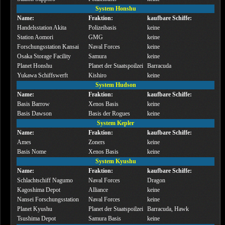
System Honshu
Name:
Fraktion:
kaufbare Schiffe:
Handelsstation Akita
Polizeibasis
keine
Station Aomori
GMG
keine
Forschungsstation Kansai
Naval Forces
keine
Osaka Storage Facility
Samura
keine
Planet Honshu
Planet der Staatspoilzei
Barracuda
Yukawa Schiffswerft
Kishiro
keine
System Hudson
Name:
Fraktion:
kaufbare Schiffe:
Basis Barrow
Xenos Basis
keine
Basis Dawson
Basis der Rogues
keine
System Kepler
Name:
Fraktion:
kaufbare Schiffe:
Ames
Zoners
keine
Basis Nome
Xenos Basis
keine
System Kyushu
Name:
Fraktion:
kaufbare Schiffe:
Schlachtschiff Nagumo
Naval Forces
Dragon
Kagoshima Depot
Alliance
keine
Nansei Forschungsstation
Naval Forces
keine
Planet Kyushu
Planet der Staatspoilzei
Barracuda, Hawk
Tsushima Depot
Samura Basis
keine