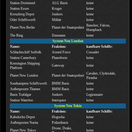
Station Dortmund
ALG Basis
keine
Station Essen
Kruger
keine
Kreuzberg Depot
Junkers
keine
Oder Schiffswerft
Militär
keine
Banshee, Falcon,
Planet Neu Berlin
Planet der Staatspoilzei
Humpback
The Ring
Daumann
keine
System Neu London
Name:
Fraktion:
kaufbare Schiffe:
Schlachtschiff Suffolk
Armed Force
Crusader
Station Canterbury
Planetform
keine
Kensington Shipping
Gateway
keine
Platform
Cavalier, Clydesdale,
Planet New London
Planet der Staatspolizei
Piranha
Southampton Schiffswerft
BMM Basis
keine
Außenposten Thames
BMM Basis
keine
Basis Trafalgar
Junkers
Legionnaire
Station Waterloo
Interspace
keine
System Neu Tokio
Name:
Fraktion:
kaufbare Schiffe:
Kabukicho Depot
Hogosha
keine
Außenposten Narita
Polizeibasis
keine
Drone, Drake,
Planet New Tokyo
keine