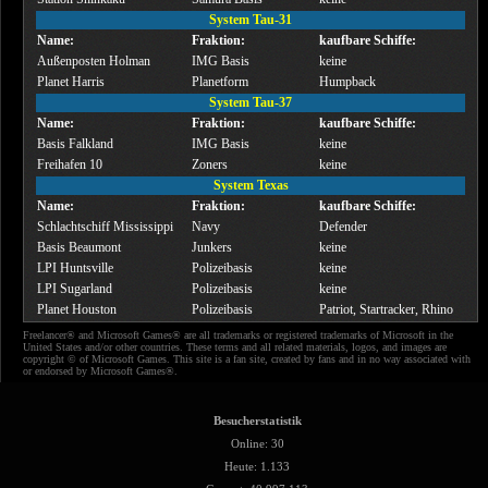
System Tau-31
Name:
Fraktion:
kaufbare Schiffe:
Außenposten Holman
IMG Basis
keine
Planet Harris
Planetform
Humpback
System Tau-37
Name:
Fraktion:
kaufbare Schiffe:
Basis Falkland
IMG Basis
keine
Freihafen 10
Zoners
keine
System Texas
Name:
Fraktion:
kaufbare Schiffe:
Schlachtschiff Mississippi
Navy
Defender
Basis Beaumont
Junkers
keine
LPI Huntsville
Polizeibasis
keine
LPI Sugarland
Polizeibasis
keine
Planet Houston
Polizeibasis
Patriot, Startracker, Rhino
Freelancer® and Microsoft Games® are all trademarks or registered trademarks of Microsoft in the
United States and/or other countries. These terms and all related materials, logos, and images are
copyright © of Microsoft Games. This site is a fan site, created by fans and in no way associated with
or endorsed by Microsoft Games®.
Besucherstatistik
Online: 30
Heute: 1.133