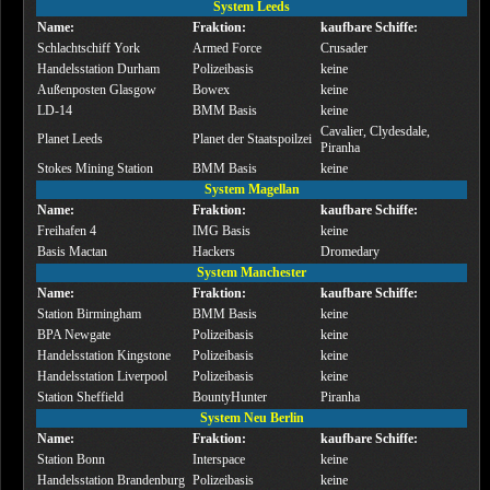
System Leeds
Name:
Fraktion:
kaufbare Schiffe:
Schlachtschiff York
Armed Force
Crusader
Handelsstation Durham
Polizeibasis
keine
Außenposten Glasgow
Bowex
keine
LD-14
BMM Basis
keine
Cavalier, Clydesdale,
Planet Leeds
Planet der Staatspoilzei
Piranha
Stokes Mining Station
BMM Basis
keine
System Magellan
Name:
Fraktion:
kaufbare Schiffe:
Freihafen 4
IMG Basis
keine
Basis Mactan
Hackers
Dromedary
System Manchester
Name:
Fraktion:
kaufbare Schiffe:
Station Birmingham
BMM Basis
keine
BPA Newgate
Polizeibasis
keine
Handelsstation Kingstone
Polizeibasis
keine
Handelsstation Liverpool
Polizeibasis
keine
Station Sheffield
BountyHunter
Piranha
System Neu Berlin
Name:
Fraktion:
kaufbare Schiffe:
Station Bonn
Interspace
keine
Handelsstation Brandenburg
Polizeibasis
keine