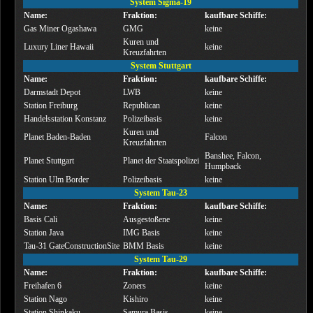
System Sigma-19
Name:
Fraktion:
kaufbare Schiffe:
Gas Miner Ogashawa
GMG
keine
Kuren und
Luxury Liner Hawaii
keine
Kreuzfahrten
System Stuttgart
Name:
Fraktion:
kaufbare Schiffe:
Darmstadt Depot
LWB
keine
Station Freiburg
Republican
keine
Handelsstation Konstanz
Polizeibasis
keine
Kuren und
Planet Baden-Baden
Falcon
Kreuzfahrten
Banshee, Falcon,
Planet Stuttgart
Planet der Staatspolizei
Humpback
Station Ulm Border
Polizeibasis
keine
System Tau-23
Name:
Fraktion:
kaufbare Schiffe:
Basis Cali
Ausgestoßene
keine
Station Java
IMG Basis
keine
Tau-31 GateConstructionSite
BMM Basis
keine
System Tau-29
Name:
Fraktion:
kaufbare Schiffe:
Freihafen 6
Zoners
keine
Station Nago
Kishiro
keine
Station Shinkaku
Samura Basis
keine