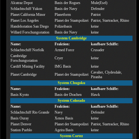
Alcatraz Depot
Basis der Rogues
Mule(Esel)
Schlachtschiff Yukon
Basis der Navy
Defender
Planet California Minor
Planetform
Patriot
Planet Los Angeles
Planet der Staatspolizei
Patriot, Startracker, Rhino
Handelsstation San Diego
Polizeibasis
keine
Willard Forschungsstation
Basis der Navy
keine
System Cambridge
Name:
Fraktion:
kaufbare Schiffe:
Schlachtschiff Norfolk
Armed Force
Crusader
Cambridge
Cryer
keine
Forschungsstation
Cardiff Mining Facility
IMG Basis
keine
Cavalier, Clydesdale,
Planet Cambridge
Planet der Staatspolizei
Piranha
System Chugoku
Name:
Fraktion:
kaufbare Schiffe:
Basis Kyoto
Basis der Drachen
Hawk
System Colorado
Name:
Fraktion:
kaufbare Schiffe:
Schlachtschiff Rio Grande
Navy
Defender
Basis Ouray
Xenos Basis
keine
Planet Denver
Planet der Staatspoilzei
Patriot, Startracker, Rhino
Station Pueblo
Ageira Basis
keine
System Cortez