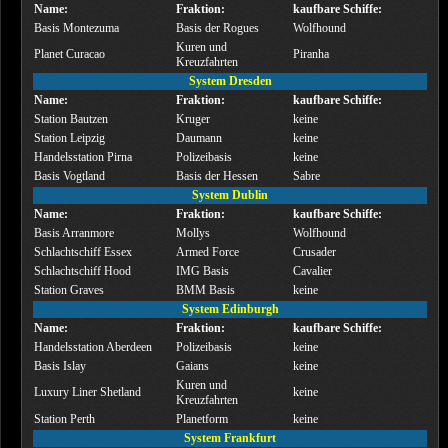
Name:
Fraktion:
kaufbare Schiffe:
Basis Montezuma
Basis der Rogues
Wolfhound
Kuren und
Planet Curacao
Piranha
Kreuzfahrten
System Dresden
Name:
Fraktion:
kaufbare Schiffe:
Station Bautzen
Kruger
keine
Station Leipzig
Daumann
keine
Handelsstation Pirna
Polizeibasis
keine
Basis Vogtland
Basis der Hessen
Sabre
System Dublin
Name:
Fraktion:
kaufbare Schiffe:
Basis Arranmore
Mollys
Wolfhound
Schlachtschiff Essex
Armed Force
Crusader
Schlachtschiff Hood
IMG Basis
Cavalier
Station Graves
BMM Basis
keine
System Edinburgh
Name:
Fraktion:
kaufbare Schiffe:
Handelsstation Aberdeen
Polizeibasis
keine
Basis Islay
Gaians
keine
Kuren und
Luxury Liner Shetland
keine
Kreuzfahrten
Station Perth
Planetform
keine
System Frankfurt