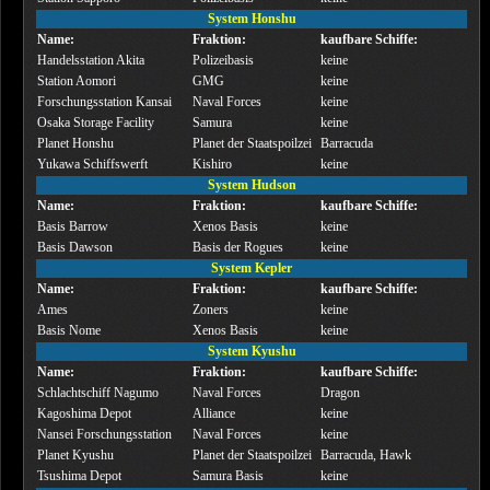
System Honshu
Name:
Fraktion:
kaufbare Schiffe:
Handelsstation Akita
Polizeibasis
keine
Station Aomori
GMG
keine
Forschungsstation Kansai
Naval Forces
keine
Osaka Storage Facility
Samura
keine
Planet Honshu
Planet der Staatspoilzei
Barracuda
Yukawa Schiffswerft
Kishiro
keine
System Hudson
Name:
Fraktion:
kaufbare Schiffe:
Basis Barrow
Xenos Basis
keine
Basis Dawson
Basis der Rogues
keine
System Kepler
Name:
Fraktion:
kaufbare Schiffe:
Ames
Zoners
keine
Basis Nome
Xenos Basis
keine
System Kyushu
Name:
Fraktion:
kaufbare Schiffe:
Schlachtschiff Nagumo
Naval Forces
Dragon
Kagoshima Depot
Alliance
keine
Nansei Forschungsstation
Naval Forces
keine
Planet Kyushu
Planet der Staatspoilzei
Barracuda, Hawk
Tsushima Depot
Samura Basis
keine