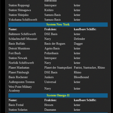
Barracuda
Station Roppongi
Interspace
keine
Station Shinagawa
Kishiro
keine
Station Shinjuku
Samura Basis
keine
Yokohama Schiffswerft
Samura Basis
keine
System New York
Name:
Fraktion:
kaufbare Schiffe:
Baltimore Schiffswerft
DSE Basis
keine
Schlachtschiff Missouri
Navy
Defender
Basis Buffalo
Basis der Rogues
Dagger
Detroit Munitions
Ageira Basis
keine
Fort Bush
Polizeibasis
keine
Station Newark
Interspace
keine
Norfolk Schiffswerft
Navy
keine
Planet Manhattan
Planet der Staatspolizei
Patriot, Startracker, Rhino
Planet Pittsburgh
DSE Basis
Rhino
Basis Rochester
Junkers
Bloodhound
Außenposten Trenton
Universal
keine
West Point Military
Navy
keine
Academy
System Omega-11
Name:
Fraktion:
kaufbare Schiffe:
Basis Freital
Hessen
keine
Station Solarius
Daumann
keine