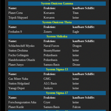
System Omicron Gamma
Name:
Fraktion:
kaufbare Schiffe:
Planet Creta
Korsaren
Titan
Tripoli Shipyard
Korsaren
keine
System Omicron Theta
Name:
Fraktion:
kaufbare Schiffe:
Freihafen 9
Zoners
Eagle
System Shikoku
Name:
Fraktion:
kaufbare Schiffe:
Schlachtschiff Myoko
Naval Forces
Dragon
Station Deshima
BountyHunter
keine
Fuchu Gefängnis
Polizeibasis
keine
Handelsstation Ohashi
Polizeibasis
keine
Planet Junyo
Samura Basis
Drone
System Sigma-13
Name:
Fraktion:
kaufbare Schiffe:
Gas Miner Naha
GMG
keine
Station Helgoland
ALG Basis
keine
Yanagi Depot
Junkers
keine
System Sigma-17
Name:
Fraktion:
kaufbare Schiffe:
Forschungsstation Atka
Cryer
keine
Planet Kurile
Samura Basis
Falcon