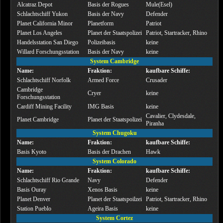
Alcatraz Depot
Basis der Rogues
Mule(Esel)
Schlachtschiff Yukon
Basis der Navy
Defender
Planet California Minor
Planetform
Patriot
Planet Los Angeles
Planet der Staatspolizei
Patriot, Startracker, Rhino
Handelsstation San Diego
Polizeibasis
keine
Willard Forschungsstation
Basis der Navy
keine
System Cambridge
Name:
Fraktion:
kaufbare Schiffe:
Schlachtschiff Norfolk
Armed Force
Crusader
Cambridge
Cryer
keine
Forschungsstation
Cardiff Mining Facility
IMG Basis
keine
Cavalier, Clydesdale,
Planet Cambridge
Planet der Staatspolizei
Piranha
System Chugoku
Name:
Fraktion:
kaufbare Schiffe:
Basis Kyoto
Basis der Drachen
Hawk
System Colorado
Name:
Fraktion:
kaufbare Schiffe:
Schlachtschiff Rio Grande
Navy
Defender
Basis Ouray
Xenos Basis
keine
Planet Denver
Planet der Staatspoilzei
Patriot, Startracker, Rhino
Station Pueblo
Ageira Basis
keine
System Cortez