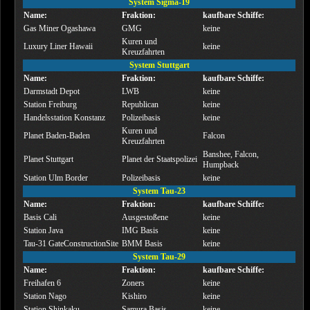
System Sigma-19
Name:
Fraktion:
kaufbare Schiffe:
Gas Miner Ogashawa
GMG
keine
Kuren und
Luxury Liner Hawaii
keine
Kreuzfahrten
System Stuttgart
Name:
Fraktion:
kaufbare Schiffe:
Darmstadt Depot
LWB
keine
Station Freiburg
Republican
keine
Handelsstation Konstanz
Polizeibasis
keine
Kuren und
Planet Baden-Baden
Falcon
Kreuzfahrten
Banshee, Falcon,
Planet Stuttgart
Planet der Staatspolizei
Humpback
Station Ulm Border
Polizeibasis
keine
System Tau-23
Name:
Fraktion:
kaufbare Schiffe:
Basis Cali
Ausgestoßene
keine
Station Java
IMG Basis
keine
Tau-31 GateConstructionSite
BMM Basis
keine
System Tau-29
Name:
Fraktion:
kaufbare Schiffe:
Freihafen 6
Zoners
keine
Station Nago
Kishiro
keine
Station Shinkaku
Samura Basis
keine