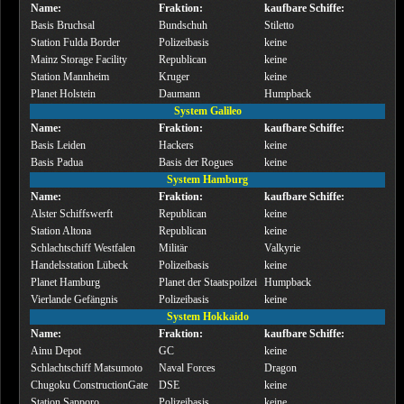
Name:
Fraktion:
kaufbare Schiffe:
Basis Bruchsal
Bundschuh
Stiletto
Station Fulda Border
Polizeibasis
keine
Mainz Storage Facility
Republican
keine
Station Mannheim
Kruger
keine
Planet Holstein
Daumann
Humpback
System Galileo
Name:
Fraktion:
kaufbare Schiffe:
Basis Leiden
Hackers
keine
Basis Padua
Basis der Rogues
keine
System Hamburg
Name:
Fraktion:
kaufbare Schiffe:
Alster Schiffswerft
Republican
keine
Station Altona
Republican
keine
Schlachtschiff Westfalen
Militär
Valkyrie
Handelsstation Lübeck
Polizeibasis
keine
Planet Hamburg
Planet der Staatspoilzei
Humpback
Vierlande Gefängnis
Polizeibasis
keine
System Hokkaido
Name:
Fraktion:
kaufbare Schiffe:
Ainu Depot
GC
keine
Schlachtschiff Matsumoto
Naval Forces
Dragon
Chugoku ConstructionGate
DSE
keine
Station Sapporo
Polizeibasis
keine