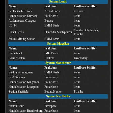
System Leeds
Name:
Fraktion:
kaufbare Schiffe:
Schlachtschiff York
Armed Force
Crusader
Handelsstation Durham
Polizeibasis
keine
Außenposten Glasgow
Bowex
keine
LD-14
BMM Basis
keine
Cavalier, Clydesdale,
Planet Leeds
Planet der Staatspoilzei
Piranha
Stokes Mining Station
BMM Basis
keine
System Magellan
Name:
Fraktion:
kaufbare Schiffe:
Freihafen 4
IMG Basis
keine
Basis Mactan
Hackers
Dromedary
System Manchester
Name:
Fraktion:
kaufbare Schiffe:
Station Birmingham
BMM Basis
keine
BPA Newgate
Polizeibasis
keine
Handelsstation Kingstone
Polizeibasis
keine
Handelsstation Liverpool
Polizeibasis
keine
Station Sheffield
BountyHunter
Piranha
System Neu Berlin
Name:
Fraktion:
kaufbare Schiffe:
Station Bonn
Interspace
keine
Handelsstation Brandenburg
Polizeibasis
keine