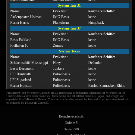
System Tau-31
Name:
Fraktion:
kaufbare Schiffe:
Außenposten Holman
IMG Basis
keine
Planet Harris
Planetform
Humpback
System Tau-37
Name:
Fraktion:
kaufbare Schiffe:
Basis Falkland
IMG Basis
keine
Freihafen 10
Zoners
keine
System Texas
Name:
Fraktion:
kaufbare Schiffe:
Schlachtschiff Mississippi
Navy
Defender
Basis Beaumont
Junkers
keine
LPI Huntsville
Polizeibasis
keine
LPI Sugarland
Polizeibasis
keine
Planet Houston
Polizeibasis
Patriot, Startracker, Rhino
Freelancer® and Microsoft Games® are all trademarks or registered trademarks of Microsoft in the
United States and/or other countries. These terms and all related materials, logos, and images are
copyright © of Microsoft Games. This site is a fan site, created by fans and in no way associated with
or endorsed by Microsoft Games®.
Besucherstatistik
Online: 5
Heute: 888