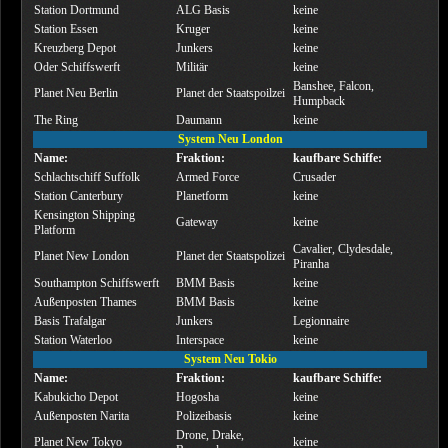
Station Dortmund
ALG Basis
keine
Station Essen
Kruger
keine
Kreuzberg Depot
Junkers
keine
Oder Schiffswerft
Militär
keine
Banshee, Falcon,
Planet Neu Berlin
Planet der Staatspoilzei
Humpback
The Ring
Daumann
keine
System Neu London
Name:
Fraktion:
kaufbare Schiffe:
Schlachtschiff Suffolk
Armed Force
Crusader
Station Canterbury
Planetform
keine
Kensington Shipping
Gateway
keine
Platform
Cavalier, Clydesdale,
Planet New London
Planet der Staatspolizei
Piranha
Southampton Schiffswerft
BMM Basis
keine
Außenposten Thames
BMM Basis
keine
Basis Trafalgar
Junkers
Legionnaire
Station Waterloo
Interspace
keine
System Neu Tokio
Name:
Fraktion:
kaufbare Schiffe:
Kabukicho Depot
Hogosha
keine
Außenposten Narita
Polizeibasis
keine
Drone, Drake,
Planet New Tokyo
keine