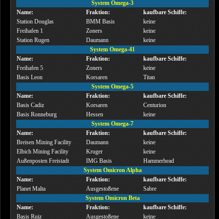
System Omega-3
Name:
Fraktion:
kaufbare Schiffe:
Station Douglas
BMM Basis
keine
Freihafen 1
Zoners
keine
Station Rugen
Daumann
keine
System Omega-41
Name:
Fraktion:
kaufbare Schiffe:
Freihafen 5
Zoners
keine
Basis Leon
Korsaren
Titan
System Omega-5
Name:
Fraktion:
kaufbare Schiffe:
Basis Cadiz
Korsaren
Centurion
Basis Ronneburg
Hessen
keine
System Omega-7
Name:
Fraktion:
kaufbare Schiffe:
Breisen Mining Facility
Daumann
keine
Elbich Mining Facility
Kruger
keine
Außenposten Freistadt
IMG Basis
Hammerhead
System Omicron Alpha
Name:
Fraktion:
kaufbare Schiffe:
Planet Malta
Ausgestoßene
Sabre
System Omicron Beta
Name:
Fraktion:
kaufbare Schiffe:
Basis Ruiz
Ausgestoßene
keine