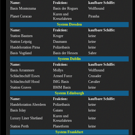
Name:
Fraktion:
kaufbare Schiffe:
Basis Montezuma
Basis der Rogues
Wolfhound
Kuren und
Planet Curacao
Piranha
Kreuzfahrten
System Dresden
Name:
Fraktion:
kaufbare Schiffe:
Station Bautzen
Kruger
keine
Station Leipzig
Daumann
keine
Handelsstation Pirna
Polizeibasis
keine
Basis Vogtland
Basis der Hessen
Sabre
System Dublin
Name:
Fraktion:
kaufbare Schiffe:
Basis Arranmore
Mollys
Wolfhound
Schlachtschiff Essex
Armed Force
Crusader
Schlachtschiff Hood
IMG Basis
Cavalier
Station Graves
BMM Basis
keine
System Edinburgh
Name:
Fraktion:
kaufbare Schiffe:
Handelsstation Aberdeen
Polizeibasis
keine
Basis Islay
Gaians
keine
Kuren und
Luxury Liner Shetland
keine
Kreuzfahrten
Station Perth
Planetform
keine
System Frankfurt