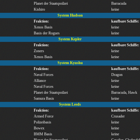
Planet der Staatspoilzei
Barracuda
Kishiro
keine
System Hudson
Fraktion:
kaufbare Schiffe:
Xenos Basis
keine
Basis der Rogues
keine
System Kepler
Fraktion:
kaufbare Schiffe:
Zoners
keine
Xenos Basis
keine
System Kyushu
Fraktion:
kaufbare Schiffe:
Naval Forces
Dragon
Alliance
keine
Naval Forces
keine
Planet der Staatspoilzei
Barracuda, Hawk
Samura Basis
keine
System Leeds
Fraktion:
kaufbare Schiffe:
Armed Force
Crusader
Polizeibasis
keine
Bowex
keine
BMM Basis
keine
Planet der Staatspoilzei
Cavalier, Clydesdal