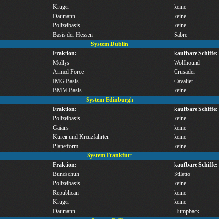
Kruger
keine
Daumann
keine
Polizeibasis
keine
Basis der Hessen
Sabre
System Dublin
Fraktion:
kaufbare Schiffe:
Mollys
Wolfhound
Armed Force
Crusader
IMG Basis
Cavalier
BMM Basis
keine
System Edinburgh
Fraktion:
kaufbare Schiffe:
Polizeibasis
keine
Gaians
keine
Kuren und Kreuzfahrten
keine
Planetform
keine
System Frankfurt
Fraktion:
kaufbare Schiffe:
Bundschuh
Stiletto
Polizeibasis
keine
Republican
keine
Kruger
keine
Daumann
Humpback