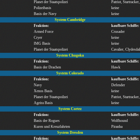
Planet der Staatspolizei
Patriot, Startracker
Polizeibasis
keine
Basis der Navy
keine
System Cambridge
Fraktion:
kaufbare Schiffe:
Armed Force
Crusader
Cryer
keine
IMG Basis
keine
Planet der Staatspolizei
Cavalier, Clydesdal
System Chugoku
Fraktion:
kaufbare Schiffe:
Basis der Drachen
Hawk
System Colorado
Fraktion:
kaufbare Schiffe:
Navy
Defender
Xenos Basis
keine
Planet der Staatspoilzei
Patriot, Startracker
Ageira Basis
keine
System Cortez
Fraktion:
kaufbare Schiffe:
Basis der Rogues
Wolfhound
Kuren und Kreuzfahrten
Piranha
System Dresden
Fraktion:
kaufbare Schiffe: