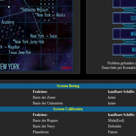
Problem gefunden o
zurück
Dann bitte per Kontak
System Bering
Fraktion:
kaufbare Schiffe:
Basis der Zoner
keine
Basis der Unionisten
keine
System Californien
Fraktion:
kaufbare Schiffe:
Basis der Rogues
Mule(Esel)
Basis der Navy
Defender
Planetform
Patriot