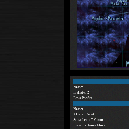
Name:
Freihafen 2
Basis Pacifica
Name:
Alcatraz Depot
Schlachtschiff Yukon
Planet California Minor