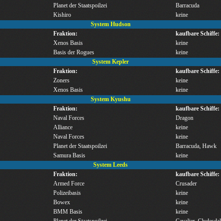
Planet der Staatspoilzei
Barracuda
Kishiro
keine
System Hudson
Fraktion:
kaufbare Schiffe:
Xenos Basis
keine
Basis der Rogues
keine
System Kepler
Fraktion:
kaufbare Schiffe:
Zoners
keine
Xenos Basis
keine
System Kyushu
Fraktion:
kaufbare Schiffe:
Naval Forces
Dragon
Alliance
keine
Naval Forces
keine
Planet der Staatspoilzei
Barracuda, Hawk
Samura Basis
keine
System Leeds
Fraktion:
kaufbare Schiffe:
Armed Force
Crusader
Polizeibasis
keine
Bowex
keine
BMM Basis
keine
Planet der Staatspoilzei
Cavalier, Clydesdal