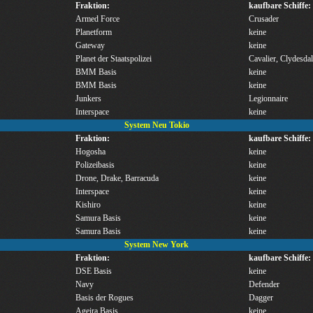
Fraktion:
kaufbare Schiffe:
Armed Force
Crusader
Planetform
keine
Gateway
keine
Planet der Staatspolizei
Cavalier, Clydesdal
BMM Basis
keine
BMM Basis
keine
Junkers
Legionnaire
Interspace
keine
System Neu Tokio
Fraktion:
kaufbare Schiffe:
Hogosha
keine
Polizeibasis
keine
Drone, Drake, Barracuda
keine
Interspace
keine
Kishiro
keine
Samura Basis
keine
Samura Basis
keine
System New York
Fraktion:
kaufbare Schiffe:
DSE Basis
keine
Navy
Defender
Basis der Rogues
Dagger
Ageira Basis
keine