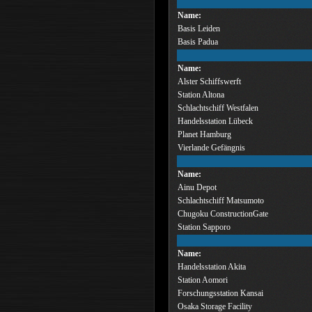
Name:
Basis Leiden
Basis Padua
Name:
Alster Schiffswerft
Station Altona
Schlachtschiff Westfalen
Handelsstation Lübeck
Planet Hamburg
Vierlande Gefängnis
Name:
Ainu Depot
Schlachtschiff Matsumoto
Chugoku ConstructionGate
Station Sapporo
Name:
Handelsstation Akita
Station Aomori
Forschungsstation Kansai
Osaka Storage Facility