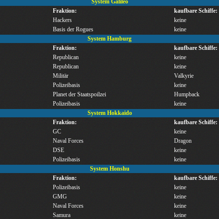
System Galileo
Fraktion:
kaufbare Schiffe:
Hackers
keine
Basis der Rogues
keine
System Hamburg
Fraktion:
kaufbare Schiffe:
Republican
keine
Republican
keine
Militär
Valkyrie
Polizeibasis
keine
Planet der Staatspoilzei
Humpback
Polizeibasis
keine
System Hokkaido
Fraktion:
kaufbare Schiffe:
GC
keine
Naval Forces
Dragon
DSE
keine
Polizeibasis
keine
System Honshu
Fraktion:
kaufbare Schiffe:
Polizeibasis
keine
GMG
keine
Naval Forces
keine
Samura
keine