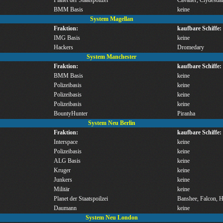
BMM Basis
keine
System Magellan
Fraktion:
kaufbare Schiffe:
IMG Basis
keine
Hackers
Dromedary
System Manchester
Fraktion:
kaufbare Schiffe:
BMM Basis
keine
Polizeibasis
keine
Polizeibasis
keine
Polizeibasis
keine
BountyHunter
Piranha
System Neu Berlin
Fraktion:
kaufbare Schiffe:
Interspace
keine
Polizeibasis
keine
ALG Basis
keine
Kruger
keine
Junkers
keine
Militär
keine
Planet der Staatspoilzei
Banshee, Falcon,
Daumann
keine
System Neu London