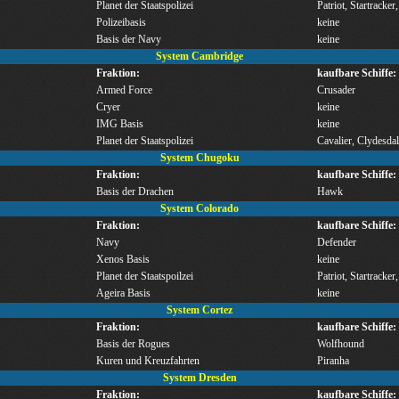
Planet der Staatspolizei
Patriot, Startracker
Polizeibasis
keine
Basis der Navy
keine
System Cambridge
Fraktion:
kaufbare Schiffe:
Armed Force
Crusader
Cryer
keine
IMG Basis
keine
Planet der Staatspolizei
Cavalier, Clydesdal
System Chugoku
Fraktion:
kaufbare Schiffe:
Basis der Drachen
Hawk
System Colorado
Fraktion:
kaufbare Schiffe:
Navy
Defender
Xenos Basis
keine
Planet der Staatspoilzei
Patriot, Startracker
Ageira Basis
keine
System Cortez
Fraktion:
kaufbare Schiffe:
Basis der Rogues
Wolfhound
Kuren und Kreuzfahrten
Piranha
System Dresden
Fraktion:
kaufbare Schiffe: