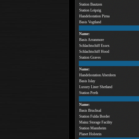
Station Bautzen
Station Leipzig
Handelsstation Pirna
Basis Vogtland
Name:
Basis Arranmore
Schlachtschiff Essex
Schlachtschiff Hood
Station Graves
Name:
Handelsstation Aberdeen
Basis Islay
Luxury Liner Shetland
Station Perth
Name:
Basis Bruchsal
Station Fulda Border
Mainz Storage Facility
Station Mannheim
Planet Holstein