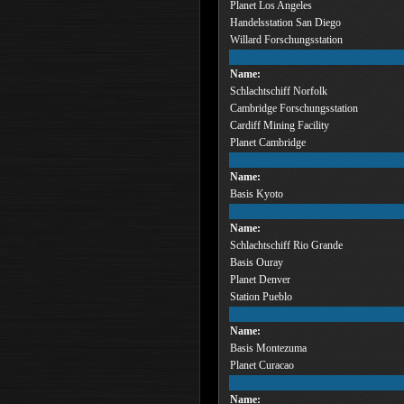
Planet Los Angeles
Handelsstation San Diego
Willard Forschungsstation
Name:
Schlachtschiff Norfolk
Cambridge Forschungsstation
Cardiff Mining Facility
Planet Cambridge
Name:
Basis Kyoto
Name:
Schlachtschiff Rio Grande
Basis Ouray
Planet Denver
Station Pueblo
Name:
Basis Montezuma
Planet Curacao
Name: