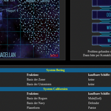
Problem gefunden o
zurück
Dann bitte per Kontak
System Bering
Fraktion:
kaufbare Schiffe:
Basis der Zoner
keine
Basis der Unionisten
keine
System Californien
Fraktion:
kaufbare Schiffe:
Basis der Rogues
Mule(Esel)
Basis der Navy
Defender
Planetform
Patriot