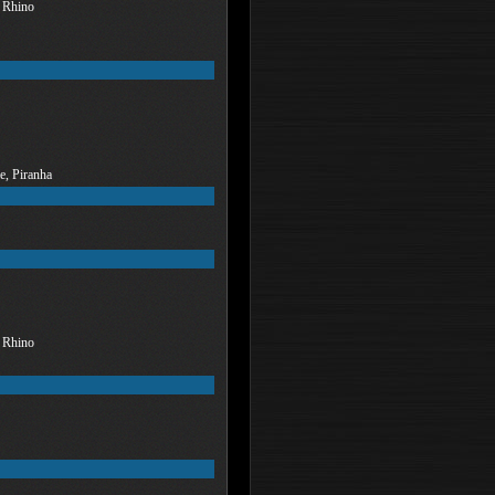
, Rhino
e, Piranha
, Rhino