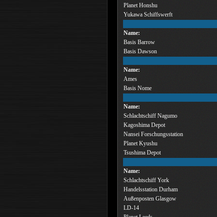
Planet Honshu
Yukawa Schiffswerft
Name:
Basis Barrow
Basis Dawson
Name:
Ames
Basis Nome
Name:
Schlachtschiff Nagumo
Kagoshima Depot
Nansei Forschungsstation
Planet Kyushu
Tsushima Depot
Name:
Schlachtschiff York
Handelsstation Durham
Außenposten Glasgow
LD-14
Planet Leeds