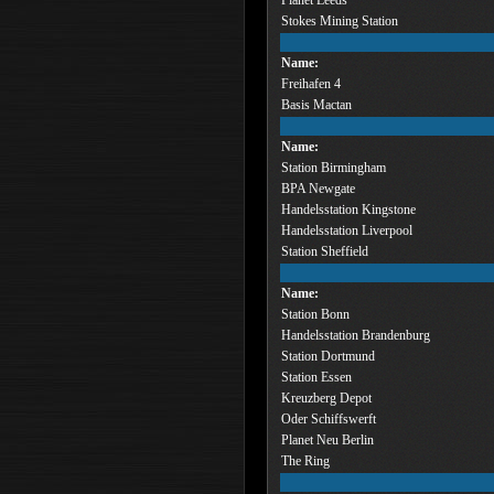
Stokes Mining Station
Name:
Freihafen 4
Basis Mactan
Name:
Station Birmingham
BPA Newgate
Handelsstation Kingstone
Handelsstation Liverpool
Station Sheffield
Name:
Station Bonn
Handelsstation Brandenburg
Station Dortmund
Station Essen
Kreuzberg Depot
Oder Schiffswerft
Planet Neu Berlin
The Ring