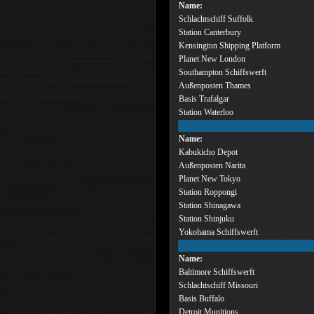
Name:
Schlachtschiff Suffolk
Station Canterbury
Kensington Shipping Platform
Planet New London
Southampton Schiffswerft
Außenposten Thames
Basis Trafalgar
Station Waterloo
Name:
Kabukicho Depot
Außenposten Narita
Planet New Tokyo
Station Roppongi
Station Shinagawa
Station Shinjuku
Yokohama Schiffswerft
Name:
Baltimore Schiffswerft
Schlachtschiff Missouri
Basis Buffalo
Detroit Munitions