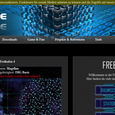
rsonalisieren, Funktionen für soziale Medien anbieten zu können und die Zugriffe auf unsere
Downloads
Game & Fun
Projekte & Referenzen
Tools
Freihafen 4
stem:
Magellan
gehörigkeit:
IMG Basis
Willkommen in der Fr
ine Schiffe werden dort verkauft
Hier findest du viele n