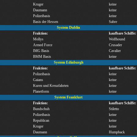
Kruger
keine
Daumann
keine
Polizeibasis
keine
Basis der Hessen
Sabre
System Dublin
Fraktion:
kaufbare Schiffe:
Mollys
Wolfhound
Armed Force
Crusader
IMG Basis
Cavalier
BMM Basis
keine
System Edinburgh
Fraktion:
kaufbare Schiffe:
Polizeibasis
keine
Gaians
keine
Kuren und Kreuzfahrten
keine
Planetform
keine
System Frankfurt
Fraktion:
kaufbare Schiffe:
Bundschuh
Stiletto
Polizeibasis
keine
Republican
keine
Kruger
keine
Daumann
Humpback