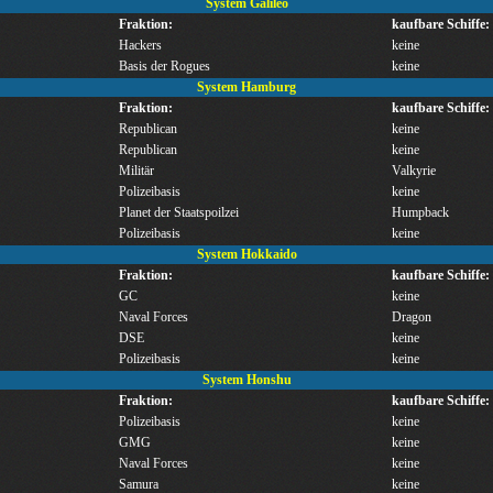
System Galileo
Fraktion:
kaufbare Schiffe:
Hackers
keine
Basis der Rogues
keine
System Hamburg
Fraktion:
kaufbare Schiffe:
Republican
keine
Republican
keine
Militär
Valkyrie
Polizeibasis
keine
Planet der Staatspoilzei
Humpback
Polizeibasis
keine
System Hokkaido
Fraktion:
kaufbare Schiffe:
GC
keine
Naval Forces
Dragon
DSE
keine
Polizeibasis
keine
System Honshu
Fraktion:
kaufbare Schiffe:
Polizeibasis
keine
GMG
keine
Naval Forces
keine
Samura
keine