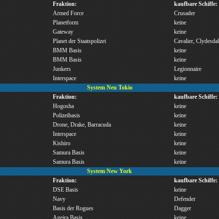
Fraktion:
kaufbare Schiffe:
Armed Force
Crusader
Planetform
keine
Gateway
keine
Planet der Staatspolizei
Cavalier, Clydesdal
BMM Basis
keine
BMM Basis
keine
Junkers
Legionnaire
Interspace
keine
System Neu Tokio
Fraktion:
kaufbare Schiffe:
Hogosha
keine
Polizeibasis
keine
Drone, Drake, Barracuda
keine
Interspace
keine
Kishiro
keine
Samura Basis
keine
Samura Basis
keine
System New York
Fraktion:
kaufbare Schiffe:
DSE Basis
keine
Navy
Defender
Basis der Rogues
Dagger
Ageira Basis
keine