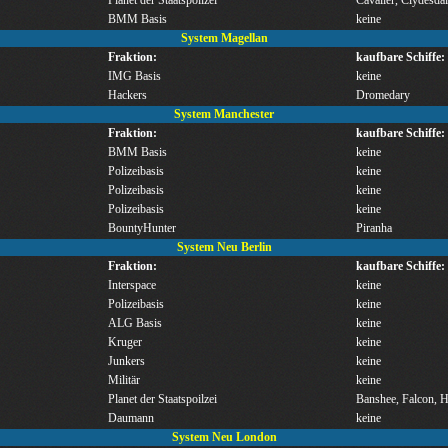
BMM Basis
keine
System Magellan
Fraktion:
kaufbare Schiffe:
IMG Basis
keine
Hackers
Dromedary
System Manchester
Fraktion:
kaufbare Schiffe:
BMM Basis
keine
Polizeibasis
keine
Polizeibasis
keine
Polizeibasis
keine
BountyHunter
Piranha
System Neu Berlin
Fraktion:
kaufbare Schiffe:
Interspace
keine
Polizeibasis
keine
ALG Basis
keine
Kruger
keine
Junkers
keine
Militär
keine
Planet der Staatspoilzei
Banshee, Falcon,
Daumann
keine
System Neu London