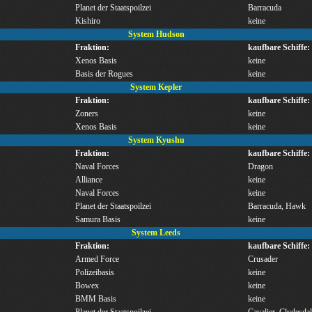
Planet der Staatspoilzei
Barracuda
Kishiro
keine
System Hudson
Fraktion:
kaufbare Schiffe:
Xenos Basis
keine
Basis der Rogues
keine
System Kepler
Fraktion:
kaufbare Schiffe:
Zoners
keine
Xenos Basis
keine
System Kyushu
Fraktion:
kaufbare Schiffe:
Naval Forces
Dragon
Alliance
keine
Naval Forces
keine
Planet der Staatspoilzei
Barracuda, Hawk
Samura Basis
keine
System Leeds
Fraktion:
kaufbare Schiffe:
Armed Force
Crusader
Polizeibasis
keine
Bowex
keine
BMM Basis
keine
Planet der Staatspoilzei
Cavalier, Clydesdal