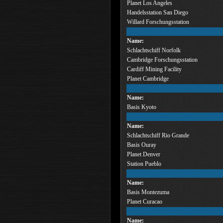
Planet Los Angeles
Handelsstation San Diego
Willard Forschungsstation
Name:
Schlachtschiff Norfolk
Cambridge Forschungsstation
Cardiff Mining Facility
Planet Cambridge
Name:
Basis Kyoto
Name:
Schlachtschiff Rio Grande
Basis Ouray
Planet Denver
Station Pueblo
Name:
Basis Montezuma
Planet Curacao
Name: