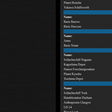
Planet Honshu
Yukawa Schiffswerft
Name:
Basis Barrow
Basis Dawson
Name:
Ames
Basis Nome
Name:
Schlachtschiff Nagumo
Kagoshima Depot
Nansei Forschungsstation
Planet Kyushu
Tsushima Depot
Name:
Schlachtschiff York
Handelsstation Durham
Außenposten Glasgow
LD-14
Planet Leeds