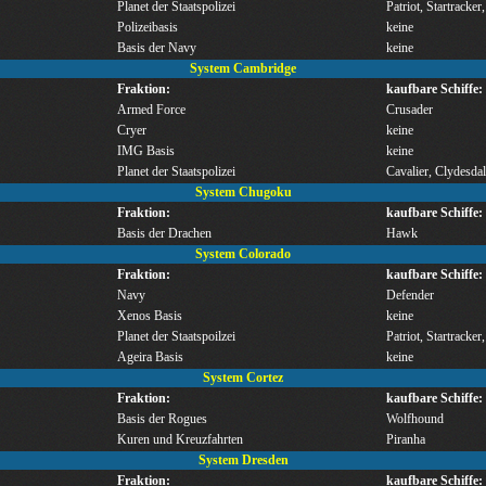
Planet der Staatspolizei
Patriot, Startracker
Polizeibasis
keine
Basis der Navy
keine
System Cambridge
Fraktion:
kaufbare Schiffe:
Armed Force
Crusader
Cryer
keine
IMG Basis
keine
Planet der Staatspolizei
Cavalier, Clydesdal
System Chugoku
Fraktion:
kaufbare Schiffe:
Basis der Drachen
Hawk
System Colorado
Fraktion:
kaufbare Schiffe:
Navy
Defender
Xenos Basis
keine
Planet der Staatspoilzei
Patriot, Startracker
Ageira Basis
keine
System Cortez
Fraktion:
kaufbare Schiffe:
Basis der Rogues
Wolfhound
Kuren und Kreuzfahrten
Piranha
System Dresden
Fraktion:
kaufbare Schiffe: