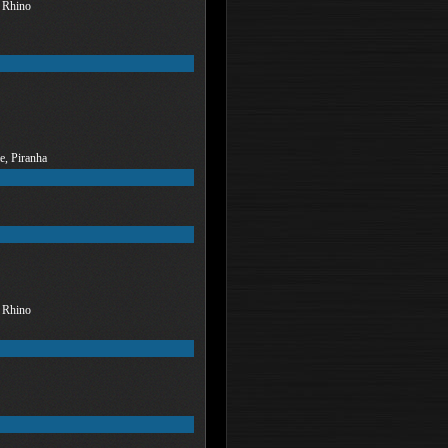
, Rhino
e, Piranha
, Rhino