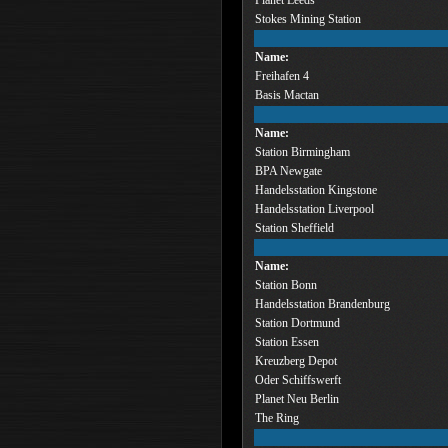
Stokes Mining Station
Name:
Freihafen 4
Basis Mactan
Name:
Station Birmingham
BPA Newgate
Handelsstation Kingstone
Handelsstation Liverpool
Station Sheffield
Name:
Station Bonn
Handelsstation Brandenburg
Station Dortmund
Station Essen
Kreuzberg Depot
Oder Schiffswerft
Planet Neu Berlin
The Ring