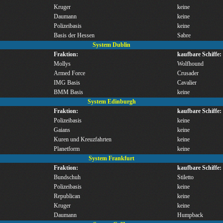
Kruger
keine
Daumann
keine
Polizeibasis
keine
Basis der Hessen
Sabre
System Dublin
Fraktion:
kaufbare Schiffe:
Mollys
Wolfhound
Armed Force
Crusader
IMG Basis
Cavalier
BMM Basis
keine
System Edinburgh
Fraktion:
kaufbare Schiffe:
Polizeibasis
keine
Gaians
keine
Kuren und Kreuzfahrten
keine
Planetform
keine
System Frankfurt
Fraktion:
kaufbare Schiffe:
Bundschuh
Stiletto
Polizeibasis
keine
Republican
keine
Kruger
keine
Daumann
Humpback