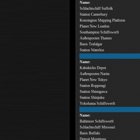
Name:
Schlachtschiff Suffolk
Station Canterbury
Kensington Shipping Platform
Planet New London
Southampton Schiffswerft
Außenposten Thames
Basis Trafalgar
Station Waterloo
Name:
Kabukicho Depot
Außenposten Narita
Planet New Tokyo
Station Roppongi
Station Shinagawa
Station Shinjuku
Yokohama Schiffswerft
Name:
Baltimore Schiffswerft
Schlachtschiff Missouri
Basis Buffalo
Detroit Munitions