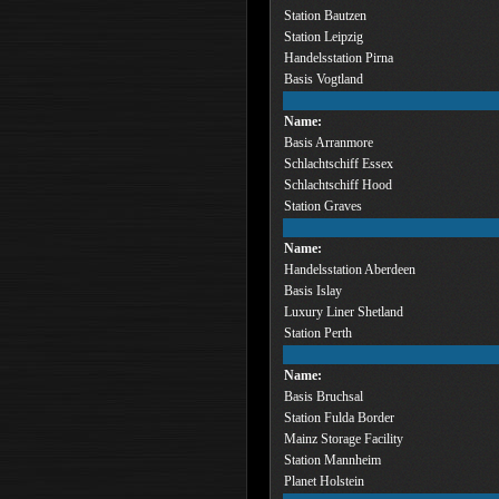
Station Bautzen
Station Leipzig
Handelsstation Pirna
Basis Vogtland
Name:
Basis Arranmore
Schlachtschiff Essex
Schlachtschiff Hood
Station Graves
Name:
Handelsstation Aberdeen
Basis Islay
Luxury Liner Shetland
Station Perth
Name:
Basis Bruchsal
Station Fulda Border
Mainz Storage Facility
Station Mannheim
Planet Holstein