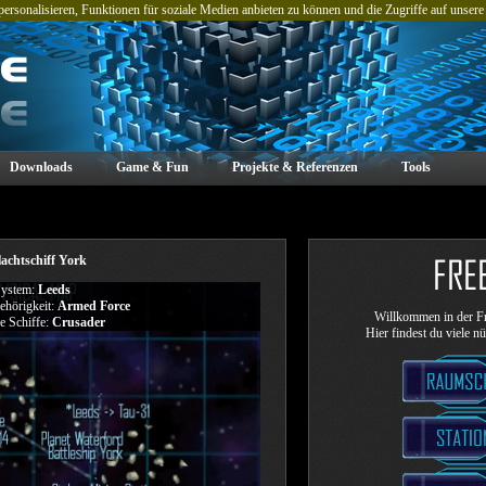
rsonalisieren, Funktionen für soziale Medien anbieten zu können und die Zugriffe auf unsere
Downloads
Game & Fun
Projekte & Referenzen
Tools
achtschiff York
ystem:
Leeds
ehörigkeit:
Armed Force
Willkommen in der Fr
e Schiffe:
Crusader
Hier findest du viele n