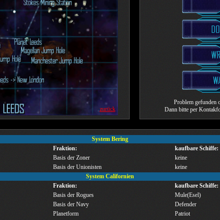
Problem gefunden o
zurück
Dann bitte per Kontak
System Bering
Fraktion:
kaufbare Schiffe:
Basis der Zoner
keine
Basis der Unionisten
keine
System Californien
Fraktion:
kaufbare Schiffe:
Basis der Rogues
Mule(Esel)
Basis der Navy
Defender
Planetform
Patriot