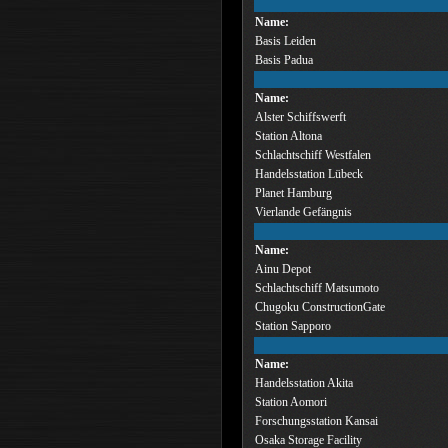
Name:
Basis Leiden
Basis Padua
Name:
Alster Schiffswerft
Station Altona
Schlachtschiff Westfalen
Handelsstation Lübeck
Planet Hamburg
Vierlande Gefängnis
Name:
Ainu Depot
Schlachtschiff Matsumoto
Chugoku ConstructionGate
Station Sapporo
Name:
Handelsstation Akita
Station Aomori
Forschungsstation Kansai
Osaka Storage Facility