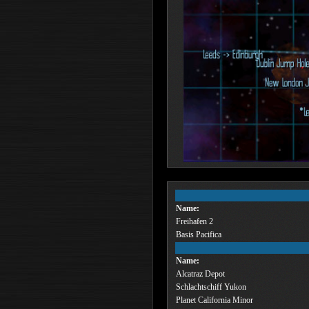
Name:
Freihafen 2
Basis Pacifica
Name:
Alcatraz Depot
Schlachtschiff Yukon
Planet California Minor