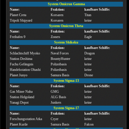
System Omicron Gamma
Name:
Fraktion:
kaufbare Schiffe:
Planet Creta
Korsaren
Titan
Tripoli Shipyard
Korsaren
keine
System Omicron Theta
Name:
Fraktion:
kaufbare Schiffe:
Freihafen 9
Zoners
Eagle
System Shikoku
Name:
Fraktion:
kaufbare Schiffe:
Schlachtschiff Myoko
Naval Forces
Dragon
Station Deshima
BountyHunter
keine
Fuchu Gefängnis
Polizeibasis
keine
Handelsstation Ohashi
Polizeibasis
keine
Planet Junyo
Samura Basis
Drone
System Sigma-13
Name:
Fraktion:
kaufbare Schiffe:
Gas Miner Naha
GMG
keine
Station Helgoland
ALG Basis
keine
Yanagi Depot
Junkers
keine
System Sigma-17
Name:
Fraktion:
kaufbare Schiffe:
Forschungsstation Atka
Cryer
keine
Planet Kurile
Samura Basis
Falcon