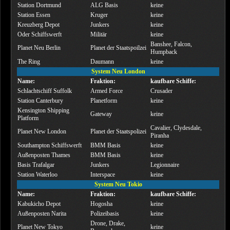
Station Dortmund
ALG Basis
keine
Station Essen
Kruger
keine
Kreuzberg Depot
Junkers
keine
Oder Schiffswerft
Militär
keine
Banshee, Falcon,
Planet Neu Berlin
Planet der Staatspoilzei
Humpback
The Ring
Daumann
keine
System Neu London
Name:
Fraktion:
kaufbare Schiffe:
Schlachtschiff Suffolk
Armed Force
Crusader
Station Canterbury
Planetform
keine
Kensington Shipping
Gateway
keine
Platform
Cavalier, Clydesdale,
Planet New London
Planet der Staatspolizei
Piranha
Southampton Schiffswerft
BMM Basis
keine
Außenposten Thames
BMM Basis
keine
Basis Trafalgar
Junkers
Legionnaire
Station Waterloo
Interspace
keine
System Neu Tokio
Name:
Fraktion:
kaufbare Schiffe:
Kabukicho Depot
Hogosha
keine
Außenposten Narita
Polizeibasis
keine
Drone, Drake,
Planet New Tokyo
keine