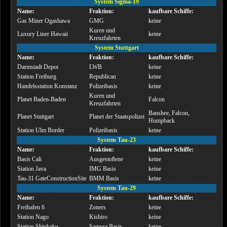
System Sigma-19
Name:
Fraktion:
kaufbare Schiffe:
Gas Miner Ogashawa
GMG
keine
Kuren und
Luxury Liner Hawaii
keine
Kreuzfahrten
System Stuttgart
Name:
Fraktion:
kaufbare Schiffe:
Darmstadt Depot
LWB
keine
Station Freiburg
Republican
keine
Handelsstation Konstanz
Polizeibasis
keine
Kuren und
Planet Baden-Baden
Falcon
Kreuzfahrten
Banshee, Falcon,
Planet Stuttgart
Planet der Staatspolizei
Humpback
Station Ulm Border
Polizeibasis
keine
System Tau-23
Name:
Fraktion:
kaufbare Schiffe:
Basis Cali
Ausgestoßene
keine
Station Java
IMG Basis
keine
Tau-31 GateConstructionSite
BMM Basis
keine
System Tau-29
Name:
Fraktion:
kaufbare Schiffe:
Freihafen 6
Zoners
keine
Station Nago
Kishiro
keine
Station Shinkaku
Samura Basis
keine