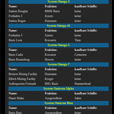
System Omega-3
Name:
Fraktion:
kaufbare Schiffe:
Station Douglas
BMM Basis
keine
Freihafen 1
Zoners
keine
Station Rugen
Daumann
keine
System Omega-41
Name:
Fraktion:
kaufbare Schiffe:
Freihafen 5
Zoners
keine
Basis Leon
Korsaren
Titan
System Omega-5
Name:
Fraktion:
kaufbare Schiffe:
Basis Cadiz
Korsaren
Centurion
Basis Ronneburg
Hessen
keine
System Omega-7
Name:
Fraktion:
kaufbare Schiffe:
Breisen Mining Facility
Daumann
keine
Elbich Mining Facility
Kruger
keine
Außenposten Freistadt
IMG Basis
Hammerhead
System Omicron Alpha
Name:
Fraktion:
kaufbare Schiffe:
Planet Malta
Ausgestoßene
Sabre
System Omicron Beta
Name:
Fraktion:
kaufbare Schiffe:
Basis Ruiz
Ausgestoßene
keine