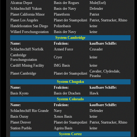
Alcatraz Depot
Basis der Rogues
Mule(Esel)
Schlachtschiff Yukon
Basis der Navy
Defender
Planet California Minor
Planetform
Patriot
Planet Los Angeles
Planet der Staatspolizei
Patriot, Startracker, Rhino
Handelsstation San Diego
Polizeibasis
keine
Willard Forschungsstation
Basis der Navy
keine
System Cambridge
Name:
Fraktion:
kaufbare Schiffe:
Schlachtschiff Norfolk
Armed Force
Crusader
Cambridge
Cryer
keine
Forschungsstation
Cardiff Mining Facility
IMG Basis
keine
Cavalier, Clydesdale,
Planet Cambridge
Planet der Staatspolizei
Piranha
System Chugoku
Name:
Fraktion:
kaufbare Schiffe:
Basis Kyoto
Basis der Drachen
Hawk
System Colorado
Name:
Fraktion:
kaufbare Schiffe:
Schlachtschiff Rio Grande
Navy
Defender
Basis Ouray
Xenos Basis
keine
Planet Denver
Planet der Staatspoilzei
Patriot, Startracker, Rhino
Station Pueblo
Ageira Basis
keine
System Cortez