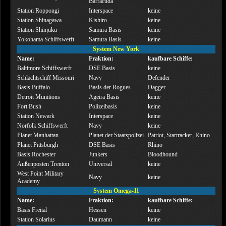
Barracuda
Station Roppongi
Interspace
keine
Station Shinagawa
Kishiro
keine
Station Shinjuku
Samura Basis
keine
Yokohama Schiffswerft
Samura Basis
keine
System New York
Name:
Fraktion:
kaufbare Schiffe:
Baltimore Schiffswerft
DSE Basis
keine
Schlachtschiff Missouri
Navy
Defender
Basis Buffalo
Basis der Rogues
Dagger
Detroit Munitions
Ageira Basis
keine
Fort Bush
Polizeibasis
keine
Station Newark
Interspace
keine
Norfolk Schiffswerft
Navy
keine
Planet Manhattan
Planet der Staatspolizei
Patriot, Startracker, Rhino
Planet Pittsburgh
DSE Basis
Rhino
Basis Rochester
Junkers
Bloodhound
Außenposten Trenton
Universal
keine
West Point Military
Navy
keine
Academy
System Omega-11
Name:
Fraktion:
kaufbare Schiffe:
Basis Freital
Hessen
keine
Station Solarius
Daumann
keine