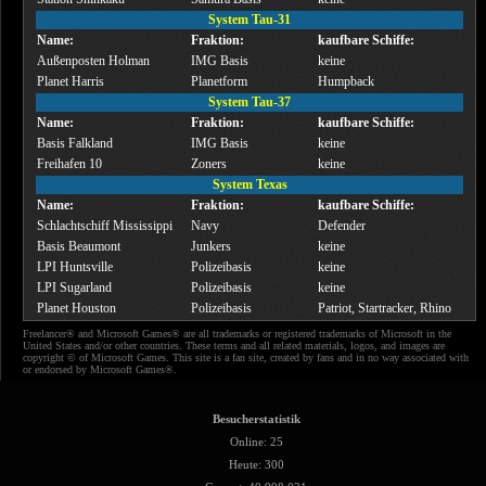
System Tau-31
Name:
Fraktion:
kaufbare Schiffe:
Außenposten Holman
IMG Basis
keine
Planet Harris
Planetform
Humpback
System Tau-37
Name:
Fraktion:
kaufbare Schiffe:
Basis Falkland
IMG Basis
keine
Freihafen 10
Zoners
keine
System Texas
Name:
Fraktion:
kaufbare Schiffe:
Schlachtschiff Mississippi
Navy
Defender
Basis Beaumont
Junkers
keine
LPI Huntsville
Polizeibasis
keine
LPI Sugarland
Polizeibasis
keine
Planet Houston
Polizeibasis
Patriot, Startracker, Rhino
Freelancer® and Microsoft Games® are all trademarks or registered trademarks of Microsoft in the
United States and/or other countries. These terms and all related materials, logos, and images are
copyright © of Microsoft Games. This site is a fan site, created by fans and in no way associated with
or endorsed by Microsoft Games®.
Besucherstatistik
Online: 25
Heute: 300