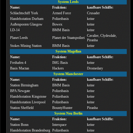
System Leeds
Name:
Fraktion:
kaufbare Schiffe:
Schlachtschiff York
Armed Force
Crusader
Handelsstation Durham
Polizeibasis
keine
Außenposten Glasgow
Bowex
keine
LD-14
BMM Basis
keine
Cavalier, Clydesdale,
Planet Leeds
Planet der Staatspoilzei
Piranha
Stokes Mining Station
BMM Basis
keine
System Magellan
Name:
Fraktion:
kaufbare Schiffe:
Freihafen 4
IMG Basis
keine
Basis Mactan
Hackers
Dromedary
System Manchester
Name:
Fraktion:
kaufbare Schiffe:
Station Birmingham
BMM Basis
keine
BPA Newgate
Polizeibasis
keine
Handelsstation Kingstone
Polizeibasis
keine
Handelsstation Liverpool
Polizeibasis
keine
Station Sheffield
BountyHunter
Piranha
System Neu Berlin
Name:
Fraktion:
kaufbare Schiffe:
Station Bonn
Interspace
keine
Handelsstation Brandenburg
Polizeibasis
keine