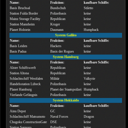
Name:
Fraktion:
kaufbare Schiffe:
Basis Bruchsal
Bundschuh
Stiletto
Station Fulda Border
Polizeibasis
keine
Mainz Storage Facility
Republican
keine
Station Mannheim
Kruger
keine
Planet Holstein
Daumann
Humpback
System Galileo
Name:
Fraktion:
kaufbare Schiffe:
Basis Leiden
Hackers
keine
Basis Padua
Basis der Rogues
keine
System Hamburg
Name:
Fraktion:
kaufbare Schiffe:
Alster Schiffswerft
Republican
keine
Station Altona
Republican
keine
Schlachtschiff Westfalen
Militär
Valkyrie
Handelsstation Lübeck
Polizeibasis
keine
Planet Hamburg
Planet der Staatspoilzei
Humpback
Vierlande Gefängnis
Polizeibasis
keine
System Hokkaido
Name:
Fraktion:
kaufbare Schiffe:
Ainu Depot
GC
keine
Schlachtschiff Matsumoto
Naval Forces
Dragon
Chugoku ConstructionGate
DSE
keine
Station Sapporo
Polizeibasis
keine