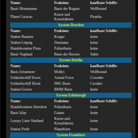
Name:
Fraktion:
kaufbare Schiffe:
Basis Montezuma
Basis der Rogues
Wolfhound
Kuren und
Planet Curacao
Piranha
Kreuzfahrten
System Dresden
Name:
Fraktion:
kaufbare Schiffe:
Station Bautzen
Kruger
keine
Station Leipzig
Daumann
keine
Handelsstation Pirna
Polizeibasis
keine
Basis Vogtland
Basis der Hessen
Sabre
System Dublin
Name:
Fraktion:
kaufbare Schiffe:
Basis Arranmore
Mollys
Wolfhound
Schlachtschiff Essex
Armed Force
Crusader
Schlachtschiff Hood
IMG Basis
Cavalier
Station Graves
BMM Basis
keine
System Edinburgh
Name:
Fraktion:
kaufbare Schiffe:
Handelsstation Aberdeen
Polizeibasis
keine
Basis Islay
Gaians
keine
Kuren und
Luxury Liner Shetland
keine
Kreuzfahrten
Station Perth
Planetform
keine
System Frankfurt