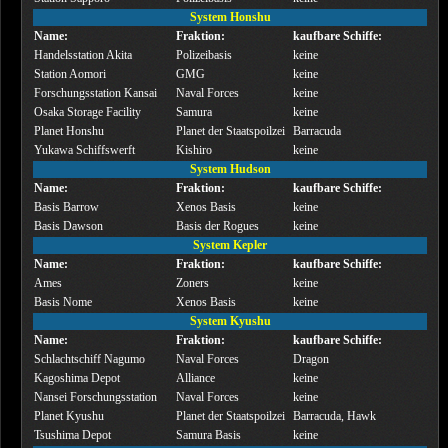
System Honshu
Name:
Fraktion:
kaufbare Schiffe:
Handelsstation Akita
Polizeibasis
keine
Station Aomori
GMG
keine
Forschungsstation Kansai
Naval Forces
keine
Osaka Storage Facility
Samura
keine
Planet Honshu
Planet der Staatspoilzei
Barracuda
Yukawa Schiffswerft
Kishiro
keine
System Hudson
Name:
Fraktion:
kaufbare Schiffe:
Basis Barrow
Xenos Basis
keine
Basis Dawson
Basis der Rogues
keine
System Kepler
Name:
Fraktion:
kaufbare Schiffe:
Ames
Zoners
keine
Basis Nome
Xenos Basis
keine
System Kyushu
Name:
Fraktion:
kaufbare Schiffe:
Schlachtschiff Nagumo
Naval Forces
Dragon
Kagoshima Depot
Alliance
keine
Nansei Forschungsstation
Naval Forces
keine
Planet Kyushu
Planet der Staatspoilzei
Barracuda, Hawk
Tsushima Depot
Samura Basis
keine