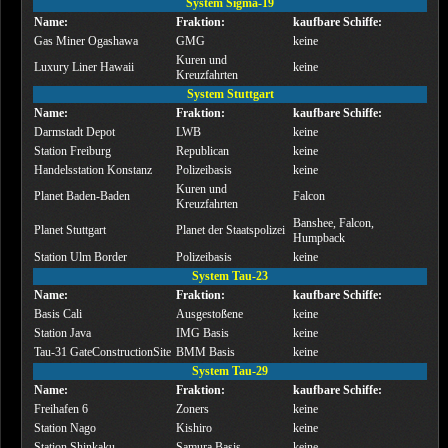
System Sigma-19
Name:
Fraktion:
kaufbare Schiffe:
Gas Miner Ogashawa
GMG
keine
Kuren und
Luxury Liner Hawaii
keine
Kreuzfahrten
System Stuttgart
Name:
Fraktion:
kaufbare Schiffe:
Darmstadt Depot
LWB
keine
Station Freiburg
Republican
keine
Handelsstation Konstanz
Polizeibasis
keine
Kuren und
Planet Baden-Baden
Falcon
Kreuzfahrten
Banshee, Falcon,
Planet Stuttgart
Planet der Staatspolizei
Humpback
Station Ulm Border
Polizeibasis
keine
System Tau-23
Name:
Fraktion:
kaufbare Schiffe:
Basis Cali
Ausgestoßene
keine
Station Java
IMG Basis
keine
Tau-31 GateConstructionSite
BMM Basis
keine
System Tau-29
Name:
Fraktion:
kaufbare Schiffe:
Freihafen 6
Zoners
keine
Station Nago
Kishiro
keine
Station Shinkaku
Samura Basis
keine