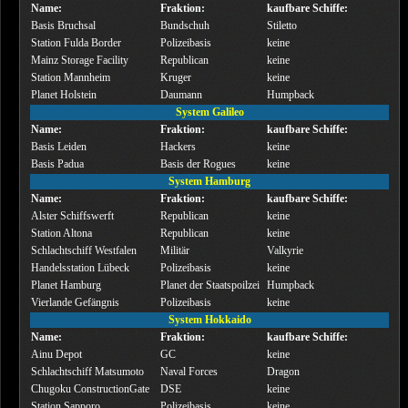
Name:
Fraktion:
kaufbare Schiffe:
Basis Bruchsal
Bundschuh
Stiletto
Station Fulda Border
Polizeibasis
keine
Mainz Storage Facility
Republican
keine
Station Mannheim
Kruger
keine
Planet Holstein
Daumann
Humpback
System Galileo
Name:
Fraktion:
kaufbare Schiffe:
Basis Leiden
Hackers
keine
Basis Padua
Basis der Rogues
keine
System Hamburg
Name:
Fraktion:
kaufbare Schiffe:
Alster Schiffswerft
Republican
keine
Station Altona
Republican
keine
Schlachtschiff Westfalen
Militär
Valkyrie
Handelsstation Lübeck
Polizeibasis
keine
Planet Hamburg
Planet der Staatspoilzei
Humpback
Vierlande Gefängnis
Polizeibasis
keine
System Hokkaido
Name:
Fraktion:
kaufbare Schiffe:
Ainu Depot
GC
keine
Schlachtschiff Matsumoto
Naval Forces
Dragon
Chugoku ConstructionGate
DSE
keine
Station Sapporo
Polizeibasis
keine