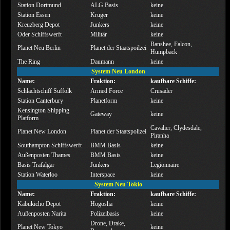
Station Dortmund
ALG Basis
keine
Station Essen
Kruger
keine
Kreuzberg Depot
Junkers
keine
Oder Schiffswerft
Militär
keine
Banshee, Falcon,
Planet Neu Berlin
Planet der Staatspoilzei
Humpback
The Ring
Daumann
keine
System Neu London
Name:
Fraktion:
kaufbare Schiffe:
Schlachtschiff Suffolk
Armed Force
Crusader
Station Canterbury
Planetform
keine
Kensington Shipping
Gateway
keine
Platform
Cavalier, Clydesdale,
Planet New London
Planet der Staatspolizei
Piranha
Southampton Schiffswerft
BMM Basis
keine
Außenposten Thames
BMM Basis
keine
Basis Trafalgar
Junkers
Legionnaire
Station Waterloo
Interspace
keine
System Neu Tokio
Name:
Fraktion:
kaufbare Schiffe:
Kabukicho Depot
Hogosha
keine
Außenposten Narita
Polizeibasis
keine
Drone, Drake,
Planet New Tokyo
keine