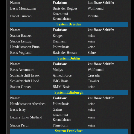
Name:
Fraktion:
kaufbare Schiffe:
Basis Montezuma
Basis der Rogues
Wolfhound
Kuren und
Planet Curacao
Piranha
Kreuzfahrten
System Dresden
Name:
Fraktion:
kaufbare Schiffe:
Station Bautzen
Kruger
keine
Station Leipzig
Daumann
keine
Handelsstation Pirna
Polizeibasis
keine
Basis Vogtland
Basis der Hessen
Sabre
System Dublin
Name:
Fraktion:
kaufbare Schiffe:
Basis Arranmore
Mollys
Wolfhound
Schlachtschiff Essex
Armed Force
Crusader
Schlachtschiff Hood
IMG Basis
Cavalier
Station Graves
BMM Basis
keine
System Edinburgh
Name:
Fraktion:
kaufbare Schiffe:
Handelsstation Aberdeen
Polizeibasis
keine
Basis Islay
Gaians
keine
Kuren und
Luxury Liner Shetland
keine
Kreuzfahrten
Station Perth
Planetform
keine
System Frankfurt