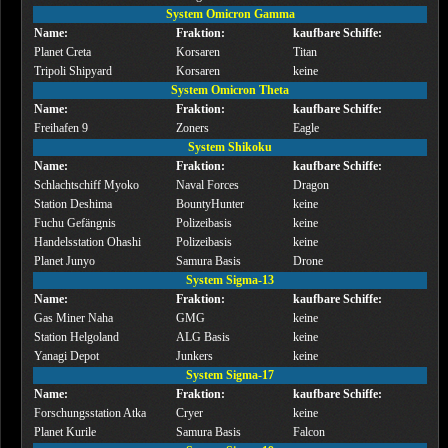
System Omicron Gamma
Name:
Fraktion:
kaufbare Schiffe:
Planet Creta
Korsaren
Titan
Tripoli Shipyard
Korsaren
keine
System Omicron Theta
Name:
Fraktion:
kaufbare Schiffe:
Freihafen 9
Zoners
Eagle
System Shikoku
Name:
Fraktion:
kaufbare Schiffe:
Schlachtschiff Myoko
Naval Forces
Dragon
Station Deshima
BountyHunter
keine
Fuchu Gefängnis
Polizeibasis
keine
Handelsstation Ohashi
Polizeibasis
keine
Planet Junyo
Samura Basis
Drone
System Sigma-13
Name:
Fraktion:
kaufbare Schiffe:
Gas Miner Naha
GMG
keine
Station Helgoland
ALG Basis
keine
Yanagi Depot
Junkers
keine
System Sigma-17
Name:
Fraktion:
kaufbare Schiffe:
Forschungsstation Atka
Cryer
keine
Planet Kurile
Samura Basis
Falcon