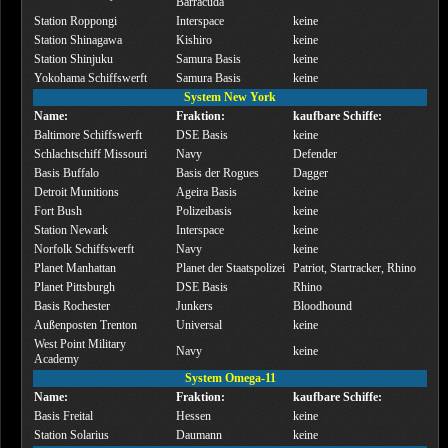
Barracuda
Station Roppongi
Interspace
keine
Station Shinagawa
Kishiro
keine
Station Shinjuku
Samura Basis
keine
Yokohama Schiffswerft
Samura Basis
keine
System New York
Name:
Fraktion:
kaufbare Schiffe:
Baltimore Schiffswerft
DSE Basis
keine
Schlachtschiff Missouri
Navy
Defender
Basis Buffalo
Basis der Rogues
Dagger
Detroit Munitions
Ageira Basis
keine
Fort Bush
Polizeibasis
keine
Station Newark
Interspace
keine
Norfolk Schiffswerft
Navy
keine
Planet Manhattan
Planet der Staatspolizei
Patriot, Startracker, Rhino
Planet Pittsburgh
DSE Basis
Rhino
Basis Rochester
Junkers
Bloodhound
Außenposten Trenton
Universal
keine
West Point Military
Navy
keine
Academy
System Omega-11
Name:
Fraktion:
kaufbare Schiffe:
Basis Freital
Hessen
keine
Station Solarius
Daumann
keine