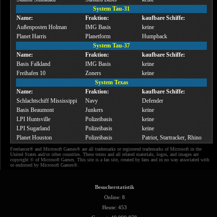
System Tau-31
Name:
Fraktion:
kaufbare Schiffe:
Außenposten Holman
IMG Basis
keine
Planet Harris
Planetform
Humpback
System Tau-37
Name:
Fraktion:
kaufbare Schiffe:
Basis Falkland
IMG Basis
keine
Freihafen 10
Zoners
keine
System Texas
Name:
Fraktion:
kaufbare Schiffe:
Schlachtschiff Mississippi
Navy
Defender
Basis Beaumont
Junkers
keine
LPI Huntsville
Polizeibasis
keine
LPI Sugarland
Polizeibasis
keine
Planet Houston
Polizeibasis
Patriot, Startracker, Rhino
Freelancer® and Microsoft Games® are all trademarks or registered trademarks of Microsoft in the
United States and/or other countries. These terms and all related materials, logos, and images are
copyright © of Microsoft Games. This site is a fan site, created by fans and in no way associated with
or endorsed by Microsoft Games®.
Besucherstatistik
Online: 8
Heute: 453