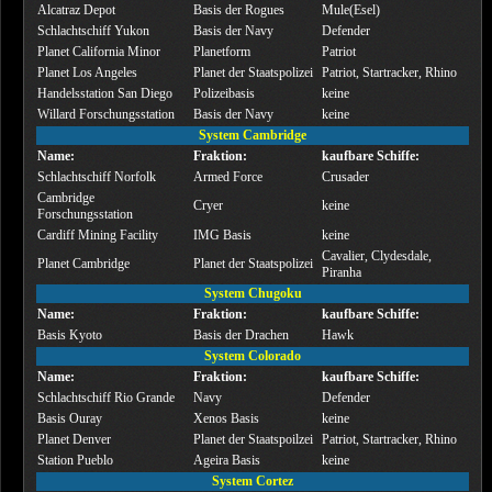
Alcatraz Depot
Basis der Rogues
Mule(Esel)
Schlachtschiff Yukon
Basis der Navy
Defender
Planet California Minor
Planetform
Patriot
Planet Los Angeles
Planet der Staatspolizei
Patriot, Startracker, Rhino
Handelsstation San Diego
Polizeibasis
keine
Willard Forschungsstation
Basis der Navy
keine
System Cambridge
Name:
Fraktion:
kaufbare Schiffe:
Schlachtschiff Norfolk
Armed Force
Crusader
Cambridge
Cryer
keine
Forschungsstation
Cardiff Mining Facility
IMG Basis
keine
Cavalier, Clydesdale,
Planet Cambridge
Planet der Staatspolizei
Piranha
System Chugoku
Name:
Fraktion:
kaufbare Schiffe:
Basis Kyoto
Basis der Drachen
Hawk
System Colorado
Name:
Fraktion:
kaufbare Schiffe:
Schlachtschiff Rio Grande
Navy
Defender
Basis Ouray
Xenos Basis
keine
Planet Denver
Planet der Staatspoilzei
Patriot, Startracker, Rhino
Station Pueblo
Ageira Basis
keine
System Cortez