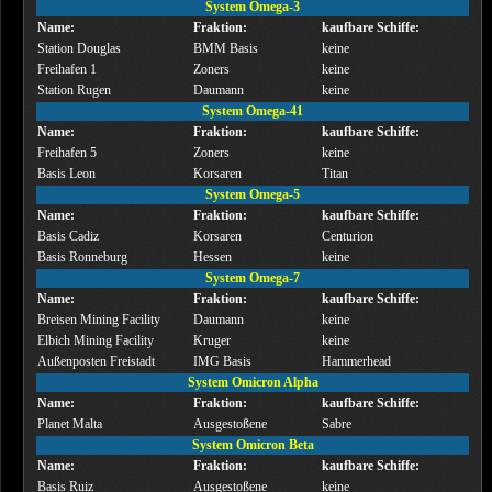
System Omega-3
Name:
Fraktion:
kaufbare Schiffe:
Station Douglas
BMM Basis
keine
Freihafen 1
Zoners
keine
Station Rugen
Daumann
keine
System Omega-41
Name:
Fraktion:
kaufbare Schiffe:
Freihafen 5
Zoners
keine
Basis Leon
Korsaren
Titan
System Omega-5
Name:
Fraktion:
kaufbare Schiffe:
Basis Cadiz
Korsaren
Centurion
Basis Ronneburg
Hessen
keine
System Omega-7
Name:
Fraktion:
kaufbare Schiffe:
Breisen Mining Facility
Daumann
keine
Elbich Mining Facility
Kruger
keine
Außenposten Freistadt
IMG Basis
Hammerhead
System Omicron Alpha
Name:
Fraktion:
kaufbare Schiffe:
Planet Malta
Ausgestoßene
Sabre
System Omicron Beta
Name:
Fraktion:
kaufbare Schiffe:
Basis Ruiz
Ausgestoßene
keine