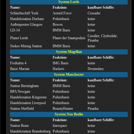
System Leeds
Name:
Fraktion:
kaufbare Schiffe:
Schlachtschiff York
Armed Force
Crusader
Handelsstation Durham
Polizeibasis
keine
Außenposten Glasgow
Bowex
keine
LD-14
BMM Basis
keine
Cavalier, Clydesdale,
Planet Leeds
Planet der Staatspoilzei
Piranha
Stokes Mining Station
BMM Basis
keine
System Magellan
Name:
Fraktion:
kaufbare Schiffe:
Freihafen 4
IMG Basis
keine
Basis Mactan
Hackers
Dromedary
System Manchester
Name:
Fraktion:
kaufbare Schiffe:
Station Birmingham
BMM Basis
keine
BPA Newgate
Polizeibasis
keine
Handelsstation Kingstone
Polizeibasis
keine
Handelsstation Liverpool
Polizeibasis
keine
Station Sheffield
BountyHunter
Piranha
System Neu Berlin
Name:
Fraktion:
kaufbare Schiffe:
Station Bonn
Interspace
keine
Handelsstation Brandenburg
Polizeibasis
keine