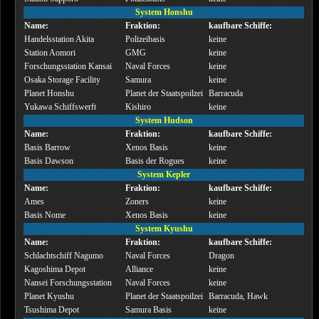
System Honshu
Name:
Fraktion:
kaufbare Schiffe:
Handelsstation Akita
Polizeibasis
keine
Station Aomori
GMG
keine
Forschungsstation Kansai
Naval Forces
keine
Osaka Storage Facility
Samura
keine
Planet Honshu
Planet der Staatspoilzei
Barracuda
Yukawa Schiffswerft
Kishiro
keine
System Hudson
Name:
Fraktion:
kaufbare Schiffe:
Basis Barrow
Xenos Basis
keine
Basis Dawson
Basis der Rogues
keine
System Kepler
Name:
Fraktion:
kaufbare Schiffe:
Ames
Zoners
keine
Basis Nome
Xenos Basis
keine
System Kyushu
Name:
Fraktion:
kaufbare Schiffe:
Schlachtschiff Nagumo
Naval Forces
Dragon
Kagoshima Depot
Alliance
keine
Nansei Forschungsstation
Naval Forces
keine
Planet Kyushu
Planet der Staatspoilzei
Barracuda, Hawk
Tsushima Depot
Samura Basis
keine