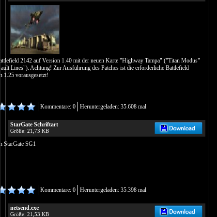
attlefield 2142 auf Version 1.40 mit der neuen Karte "Highway Tampa" ("Titan Modus"
ult Lines"). Achtung! Zur Ausführung des Patches ist die erforderliche Battlefield
 1.25 vorausgesetzt!
Kommentare: 0
Heruntergeladen: 35.608 mal
StarGate Schriftart
Größe: 21,73 KB
on StarGate SG1
Kommentare: 0
Heruntergeladen: 35.398 mal
netsend.exe
Größe: 21,53 KB