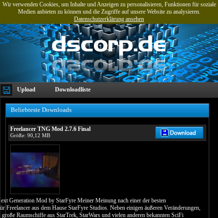
Wir verwenden Cookies, um Inhalte und Anzeigen zu personalisieren, Funktionen für soziale
Medien anbieten zu können und die Zugriffe auf unsere Website zu analysieren.
Datenschutzerklärung ansehen
Upload
Downloadliste
Beliebteste Downloads
Freelancer TNG Mod 2.7.6 Final
Größe: 90,12 MB
Next Generation Mod by StarFyre Meiner Meinung nach einer der besten
ür Freelancer aus dem Hause StarFyre Studios. Neben einigen äußeren Veränderungen,
große Raumschiffe aus StarTrek, StarWars und vielen anderen bekannten SciFi