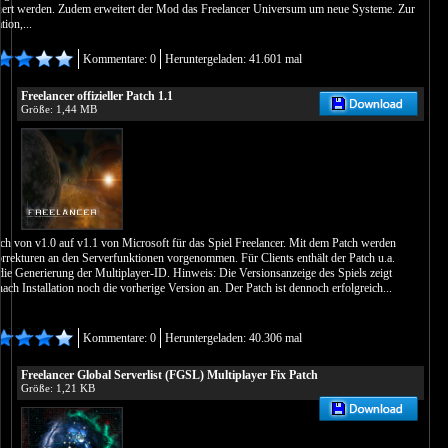
uert werden. Zudem erweitert der Mod das Freelancer Universum um neue Systeme. Zur
tion,...
Kommentare: 0
Heruntergeladen: 41.601 mal
Freelancer offizieller Patch 1.1
Größe: 1,44 MB
atch von v1.0 auf v1.1 von Microsoft für das Spiel Freelancer. Mit dem Patch werden
rrekturen an den Serverfunktionen vorgenommen. Für Clients enthält der Patch u.a.
die Generierung der Multiplayer-ID. Hinweis: Die Versionsanzeige des Spiels zeigt
ch Installation noch die vorherige Version an. Der Patch ist dennoch erfolgreich...
Kommentare: 0
Heruntergeladen: 40.306 mal
Freelancer Global Serverlist (FGSL) Multiplayer Fix Patch
Größe: 1,21 KB