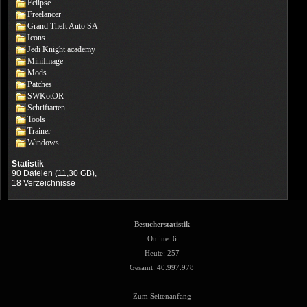
Eclipse
Freelancer
Grand Theft Auto SA
Icons
Jedi Knight academy
MiniImage
Mods
Patches
SWKotOR
Schriftarten
Tools
Trainer
Windows
Statistik
90 Dateien (11,30 GB),
18 Verzeichnisse
Besucherstatistik
Online: 6
Heute: 257
Gesamt: 40.997.978
Zum Seitenanfang