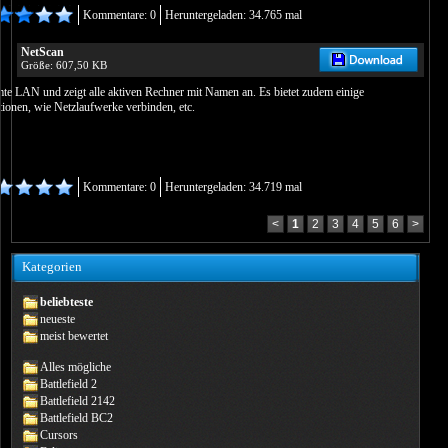
Kommentare: 0
Heruntergeladen: 34.765 mal
NetScan
Größe: 607,50 KB
te LAN und zeigt alle aktiven Rechner mit Namen an. Es bietet zudem einige
tionen, wie Netzlaufwerke verbinden, etc.
Kommentare: 0
Heruntergeladen: 34.719 mal
<
1
2
3
4
5
6
>
Kategorien
beliebteste
neueste
meist bewertet
Alles mögliche
Battlefield 2
Battlefield 2142
Battlefield BC2
Cursors