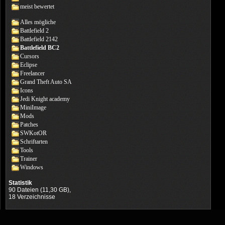
meist bewertet
Alles mögliche
Battlefield 2
Battlefield 2142
Battlefield BC2
Cursors
Eclipse
Freelancer
Grand Theft Auto SA
Icons
Jedi Knight academy
MiniImage
Mods
Patches
SWKotOR
Schriftarten
Tools
Trainer
Windows
Statistik
90 Dateien (11,30 GB),
18 Verzeichnisse