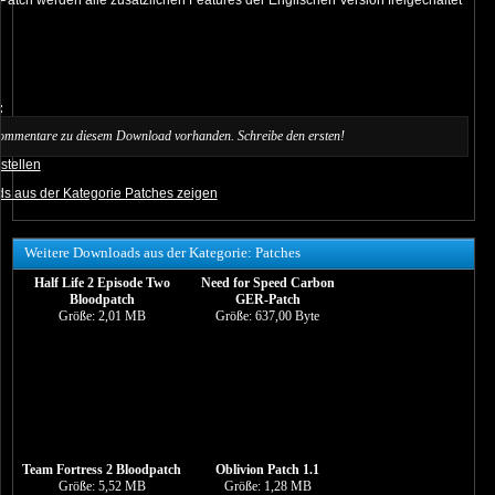
atch werden alle zusätzlichen Features der Englischen Version freigechaltet
:
ommentare zu diesem Download vorhanden. Schreibe den ersten!
stellen
s aus der Kategorie Patches zeigen
Weitere Downloads aus der Kategorie: Patches
Half Life 2 Episode Two
Need for Speed Carbon
Bloodpatch
GER-Patch
Größe: 2,01 MB
Größe: 637,00 Byte
Team Fortress 2 Bloodpatch
Oblivion Patch 1.1
Größe: 5,52 MB
Größe: 1,28 MB