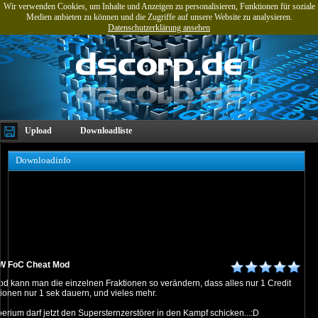
Wir verwenden Cookies, um Inhalte und Anzeigen zu personalisieren, Funktionen für soziale
Medien anbieten zu können und die Zugriffe auf unsere Website zu analysieren.
Datenschutzerklärung ansehen
Upload
Downloadliste
Downloadinfo
W FoC Cheat Mod
d kann man die einzelnen Fraktionen so verändern, dass alles nur 1 Credit
tionen nur 1 sek dauern, und vieles mehr.
erium darf jetzt den Supersternzerstörer in den Kampf schicken...:D