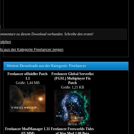
:
ommentare zu diesem Download vorhanden. Schreibe den ersten!
stellen
s aus der Kategorie Freelancer zeigen
Weitere Downloads aus der Kategorie: Freelancer
Freelancer offizieller Patch
Freelancer Global Serverlist
1.1
(FGSL) Multiplayer Fix
Größe: 1,44 MB
Patch
Größe: 1,21 KB
Freelancer ModManager 1.31
Freelancer Freeworlds Tides
(FLMM)
of War Mod 1.08 Beta