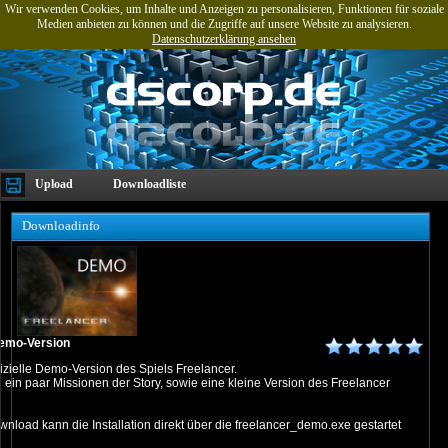
Wir verwenden Cookies, um Inhalte und Anzeigen zu personalisieren, Funktionen für soziale
Medien anbieten zu können und die Zugriffe auf unsere Website zu analysieren.
Datenschutzerklärung ansehen
Upload
Downloadliste
Downloadinfo
emo-Version
ffizielle Demo-Version des Spiels Freelancer.
d ein paar Missionen der Story, sowie eine kleine Version des Freelancer
load kann die Installation direkt über die freelancer_demo.exe gestartet